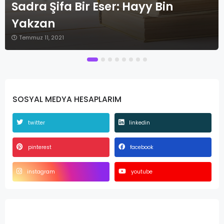
Sühreverdi Ve İşrak Felsefesine
Dair
Temmuz 11, 2021
SOSYAL MEDYA HESAPLARIM
twitter
linkedin
pinterest
facebook
instagram
youtube