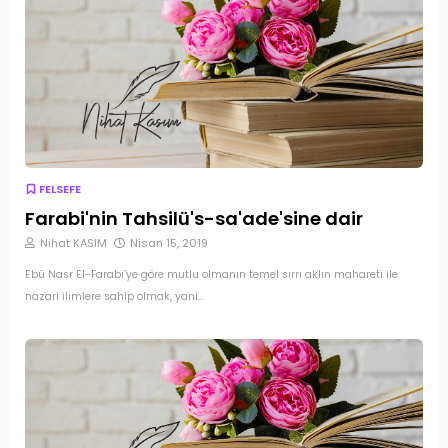
FELSEFE
Farabi'nin Tahsilü's-sa'ade'sine dair
Nihat KASIM
Nisan 15, 2019
Ebû Nasr El-Farabi’ye göre mutlu olmanın temel sırrı aklın mahareti ile
nazari ilimlere sahip olmak, yani…