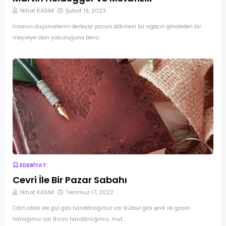
Nihat KASIM
Şubat 19, 2023
İnsanın düşüncelerini derleyip yazıya dökmesi bir ağacın gövdeden bir
meyveye olan yolculuğuna benz…
EDEBİYAT
Cevri İle Bir Pazar Sabahı
Nihat KASIM
Temmuz 17, 2022
Câm aldık ele gül gibi handânlığımız var Bülbül gibi şevk ile gazel-
hânlığımız var Bizim handânlığımız, mut…