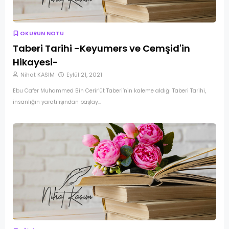
OKURUN NOTU
Taberi Tarihi -Keyumers ve Cemşid'in
Hikayesi-
Nihat KASIM
Eylül 21, 2021
Ebu Cafer Muhammed Bin Cerir’üt Taberi’nin kaleme aldığı Taberi Tarihi,
insanlığın yaratılışından başlay…