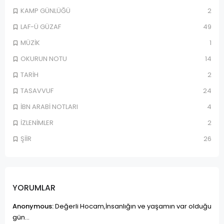
KAMP GÜNLÜĞÜ
2
LAF-Ü GÜZAF
49
MÜZİK
1
OKURUN NOTU
14
TARİH
2
TASAVVUF
24
İBN ARABİ NOTLARI
4
İZLENİMLER
2
ŞİİR
26
YORUMLAR
Anonymous:
Değerli Hocam,İnsanlığın ve yaşamın var olduğu
gün...