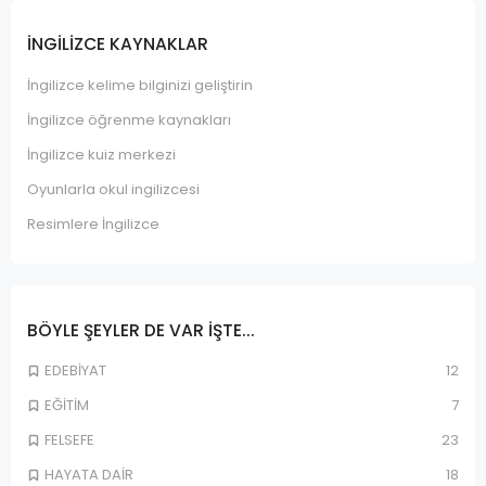
İNGILIZCE KAYNAKLAR
İngilizce kelime bilginizi geliştirin
İngilizce öğrenme kaynakları
İngilizce kuiz merkezi
Oyunlarla okul ingilizcesi
Resimlere İngilizce
BÖYLE ŞEYLER DE VAR IŞTE...
EDEBİYAT
12
EĞİTİM
7
FELSEFE
23
HAYATA DAİR
18