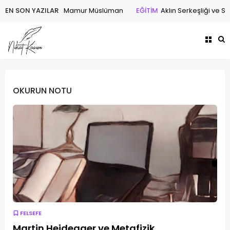
EN SON YAZILAR
ŞİİR
Dört Başı Mamur Müslüman
EĞİTİM
Aklın Serkeşliği ve Sabı
OKURUN NOTU
FELSEFE
Martin Heidegger ve Metafizik