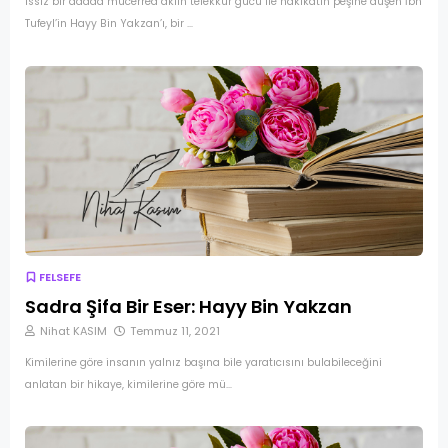
Issız bir adada mücerred aklın tefekkür gücü ile hakikatin peşine düşen İbn
Tufeyl’in Hayy Bin Yakzan’ı, bir …
FELSEFE
Sadra Şifa Bir Eser: Hayy Bin Yakzan
Nihat KASIM
Temmuz 11, 2021
Kimilerine göre insanın yalnız başına bile yaratıcısını bulabileceğini
anlatan bir hikaye, kimilerine göre mü…