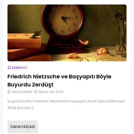
EDEBİYAT
Friedrich Nietzsche ve Başyapıtı Böyle
Buyurdu Zerdüşt
Nihat KASIM
Nisan 08, 2013
İşi gücü bıraktım Friedrich Nietzsche'nin başyapıtı olarak kabul edilen eseri
"Böyle Buyurdu Z…
DAHA FAZLASI