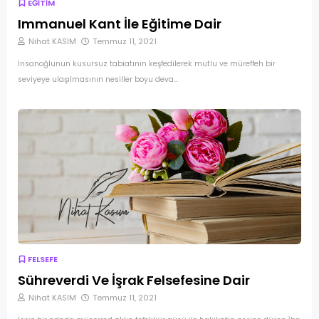
EĞİTİM
Immanuel Kant İle Eğitime Dair
Nihat KASIM
Temmuz 11, 2021
İnsanoğlunun kusursuz tabiatının keşfedilerek mutlu ve müreffeh bir
seviyeye ulaşılmasının nesiller boyu deva…
FELSEFE
Sühreverdi Ve İşrak Felsefesine Dair
Nihat KASIM
Temmuz 11, 2021