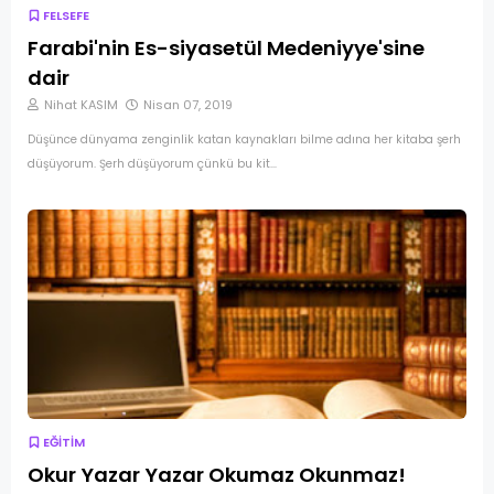
FELSEFE
Farabi'nin Es-siyasetül Medeniyye'sine
dair
Nihat KASIM
Nisan 07, 2019
Düşünce dünyama zenginlik katan kaynakları bilme adına her kitaba şerh
düşüyorum. Şerh düşüyorum çünkü bu kit…
EĞİTİM
Okur Yazar Yazar Okumaz Okunmaz!