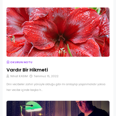
OKURUN NOTU
Vardır Bir Hikmeti
Nihat KASIM
Temmuz 15, 2022
Dini vecibeler zahiri yönüyle olduğu gibi mi anlaşılıp yaşanmalıdır yoksa
her vecibe içinde başka h…