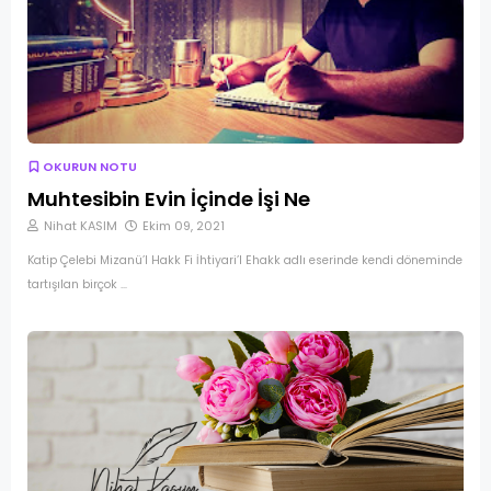
OKURUN NOTU
Muhtesibin Evin İçinde İşi Ne
Nihat KASIM
Ekim 09, 2021
Katip Çelebi Mizanü’l Hakk Fi İhtiyari’l Ehakk adlı eserinde kendi döneminde
tartışılan birçok …