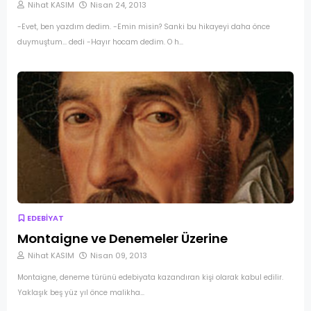
Nihat KASIM
Nisan 24, 2013
-Evet, ben yazdım dedim. -Emin misin? Sanki bu hikayeyi daha önce
duymuştum... dedi -Hayır hocam dedim. O h…
EDEBİYAT
Montaigne ve Denemeler Üzerine
Nihat KASIM
Nisan 09, 2013
Montaigne, deneme türünü edebiyata kazandıran kişi olarak kabul edilir.
Yaklaşık beş yüz yıl önce malikha…