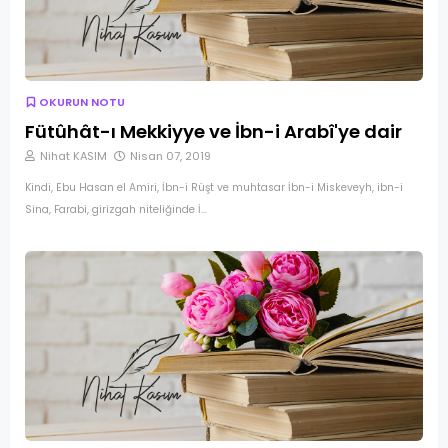
OKURUN NOTU
Fütûhât-ı Mekkiyye ve İbn-i Arabî'ye dair
Nihat KASIM
Nisan 07, 2019
Kindi, Ebu Hasan el Amiri, İbn-i Rüşt ve muhtasar İbn-i Miskeveyh, ibn-i
Sina, Farabi, girizgah niteliğinde İ…