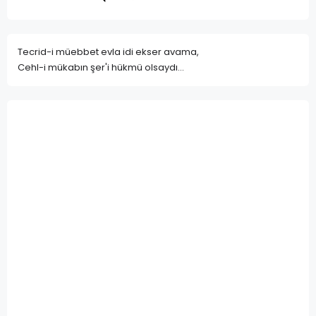
Tecrid-i müebbet evla idi ekser avama,
Cehl-i mükabın şer'i hükmü olsaydı...