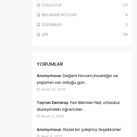
TASAVVUF
24
İBN ARABİ NOTLARI
4
İZLENİMLER
2
ŞİİR
26
YORUMLAR
Anonymous:
Değerli Hocam,İnsanlığın ve
yaşamın var olduğu gün...
Aralık 22, 2025
Taylan Demiray:
Fen Bilimleri Net, ortaokul
düzeyindeki öğrenciler...
Kasım 11, 2025
Anonymous:
Güzel bir çalışma, teşekkürler.
Mart 31, 2022