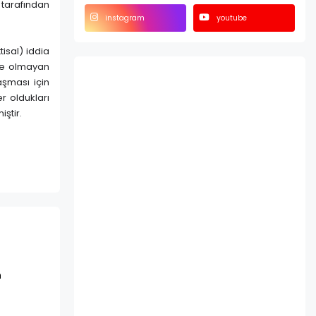
ı tarafından
instagram
youtube
tisal) iddia
te olmayan
aşması için
r oldukları
ştir.
n