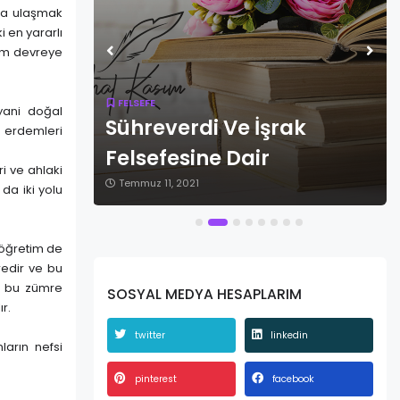
uğa ulaşmak
i en yararlı
dem devreye
FELSEFE
 yani doğal
 Hayy
Sühreverdi Ve İşrak
i erdemleri
Felsefesine Dair
i ve ahlaki
Temmuz 11, 2021
da iki yolu
 öğretim de
redir ve bu
i bu zümre
SOSYAL MEDYA HESAPLARIM
r.
twitter
linkedin
ların nefsi
pinterest
facebook