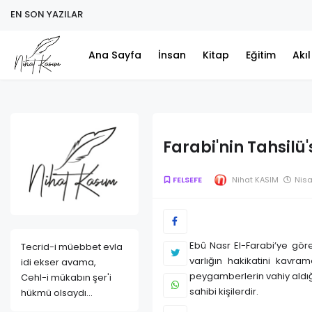
EN SON YAZILAR
Ana Sayfa
İnsan
Kitap
Eğitim
Akı
Farabi'nin Tahsilü'
FELSEFE
Nihat KASIM
Nisa
Ebû Nasr El-Farabi’ye göre
Tecrid-i müebbet evla
varlığın hakikatini kavram
idi ekser avama,
peygamberlerin vahiy aldığı 
Cehl-i mükabın şer'i
sahibi kişilerdir.
hükmü olsaydı...