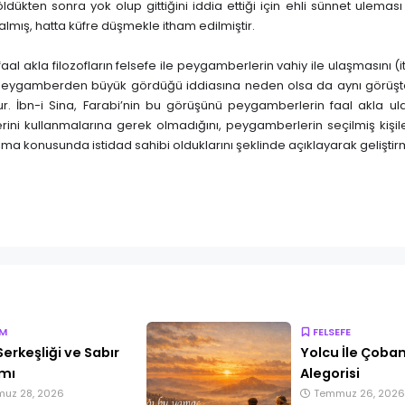
 öldükten sonra yok olup gittiğini iddia ettiği için ehli sünnet ulemas
kalmış, hatta küfre düşmekle itham edilmiştir.
faal akla filozofların felsefe ile peygamberlerin vahiy ile ulaşmasını (it
i peygamberden büyük gördüğü iddiasına neden olsa da aynı görüş
ur. İbn-i Sina, Farabi’nin bu görüşünü peygamberlerin faal akla ul
lerini kullanmalarına gerek olmadığını, peygamberlerin seçilmiş kişile
ma konusunda istidad sahibi olduklarını şeklinde açıklayarak geliştirmi
İM
FELSEFE
Serkeşliği ve Sabır
Yolcu İle Çoba
mı
Alegorisi
uz 28, 2026
Temmuz 26, 2026