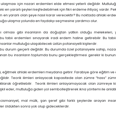
a ulaşması için nazari erdemleri elde etmesi yeterli değildir. Mutlul
eki en yararlı şeyleri keşfedebilmek için fikri erdeme ihtiyaç vardır. Pek
dem en yararlı olan şeye nasıl karar verecektir? Bu noktada ahlaki er
uluğa ulaşma yolunda en faydalıyı seçmesine yardımcı olur.
FELSEFE
sinsi olması gibi insanların da doğuştan yatkın olduğu melekeleri,
degger ve
Sadra Şifa Bir Eser:
 bu tabii erdemleri sınayarak iradi erdem haline getirebilir. Bu tabi
nsanlar mutluluğa ulaşabilecek üstün potansiyelli kişilerdir.
Bin Yakzan
 bu durum geçerli değildir. Bu durumda özel potansiyele sahip, nazar
Temmuz 11, 2021
nan bu insanların toplumda bunu gerçekleştirmesi gerekir ki bunun 
 eğitmek ahlaki erdemleri meydana getirir. Farabiye göre eğitim ve
eğildir. Teorik ilimleri anlayacak kapasitede olan zümre “hass” züm
ılarak öğretilebilir.
Teorik ilimleri anlayamayacak olan zümreye k
il eder, mutluluğa giden yol sembolleştirerek ikna yöntemi ile anlatılı
cismaniyet, mal mülk, şan şeref gibi farklı şeylerde arayan insan
fisler öldükten sonra yok olup gideceklerdir.