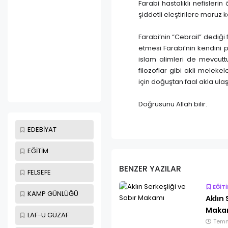
Farabi hastalıklı nefislerin
şiddetli eleştirilere maruz 
Farabi’nin “Cebrail” dediği 
etmesi Farabi’nin kendin
islam alimleri de mevcutt
filozoflar gibi akli meleke
için doğuştan faal akla ulaş
Doğrusunu Allah bilir.
EDEBİYAT
EĞİTİM
BENZER YAZILAR
FELSEFE
EĞİT
KAMP GÜNLÜĞÜ
Aklın 
Maka
LAF-Ü GÜZAF
Temm