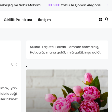
ği ve Sabır Makamı
FELSEFE
Yolcu İle Çoban Alegorisi
ŞİİR
Ah Hilm
Gizlilik Politikası
İletişim
Nusha-i aşufte-i divan-ı ömrüm sorma hiç,
Hat galât, mana galât, imlâ galât, inşa galât
0
olmak, yani
labileceği,
şiler hikmet