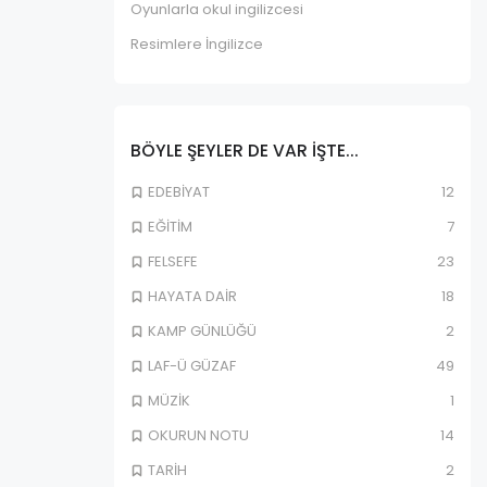
Oyunlarla okul ingilizcesi
Resimlere İngilizce
BÖYLE ŞEYLER DE VAR IŞTE...
EDEBİYAT
12
EĞİTİM
7
FELSEFE
23
HAYATA DAİR
18
KAMP GÜNLÜĞÜ
2
LAF-Ü GÜZAF
49
MÜZİK
1
OKURUN NOTU
14
TARİH
2