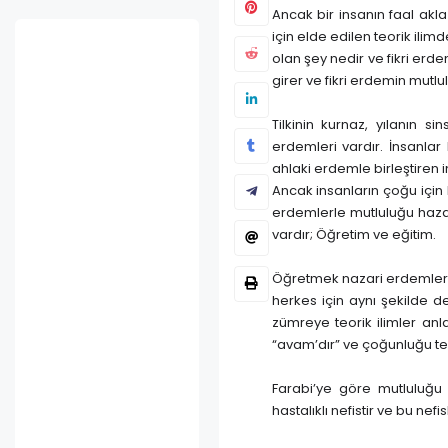
Ancak bir insanın faal akl
için elde edilen teorik ilimd
olan şey nedir ve fikri er
girer ve fikri erdemin mutl
FELSEFE
Tilkinin kurnaz, yılanın 
Martin Hei
erdemleri vardır. İnsanlar
EBİYAT
ahlaki erdemle birleştiren i
vri İle Bir Pazar Sabahı
Metafizik
Ancak insanların çoğu için
mmuz 17, 2022
Şubat 19, 2023
erdemlerle mutluluğu haza
vardır; Öğretim ve eğitim.
Öğretmek nazari erdemleri,
herkes için aynı şekilde d
zümreye teorik ilimler anlat
“avam’dır” ve çoğunluğu teşk
Farabi’ye göre mutluluğu 
hastalıklı nefistir ve bu ne