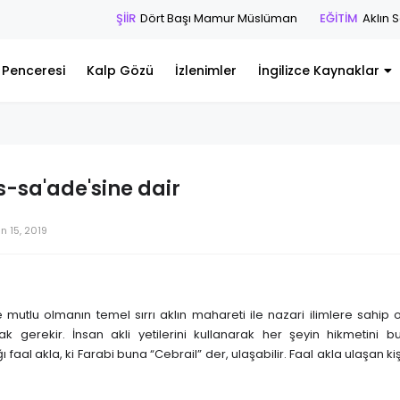
ŞİİR
Dört Başı Mamur Müslüman
EĞİTİM
Aklın Serkeşli
l Penceresi
Kalp Gözü
İzlenimler
İngilizce Kaynaklar
s-sa'ade'sine dair
n 15, 2019
 mutlu olmanın temel sırrı aklın mahareti ile nazari ilimlere sahip 
ak gerekir. İnsan akli yetilerini kullanarak her şeyin hikmetini bu
faal akla, ki Farabi buna “Cebrail” der, ulaşabilir. Faal akla ulaşan ki