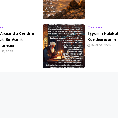
FE
FELSEFE
r Arasında Kendini
Eşyanın Hakikat
: Bir Varlık
Kendisinden mi
laması
Eylül 08, 2024
k 21, 2025