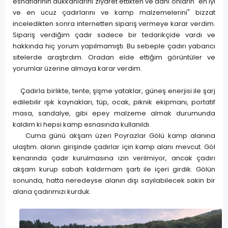
esnaflarının dükkanlarını ziyaret ettikten ve dahi onların "en iyi
ve en ucuz çadırlarını ve kamp malzemelerini" bizzat
inceledikten sonra internetten sipariş vermeye karar verdim.
Sipariş verdiğim çadır sadece bir tedarikçide vardı ve
hakkında hiç yorum yapılmamıştı. Bu sebeple çadırı yabancı
sitelerde araştırdım. Oradan elde ettiğim görüntüler ve
yorumlar üzerine almaya karar verdim.
Çadırla birlikte, tente, şişme yataklar, güneş enerjisi ile şarj
edilebilir ışık kaynakları, tüp, ocak, piknik ekipmanı, portatif
masa, sandalye, gibi epey malzeme almak durumunda
kaldım ki hepsi kamp esnasında kullanıldı.
Cuma günü akşam üzeri Poyrazlar Gölü kamp alanına
ulaştım. alanın girişinde çadırlar için kamp alanı mevcut. Göl
kenarında çadır kurulmasına izin verilmiyor, ancak çadırı
akşam kurup sabah kaldırmam şartı ile içeri girdik. Gölün
sonunda, hatta neredeyse alanın dışı sayılabilecek sakin bir
alana çadırımızı kurduk.