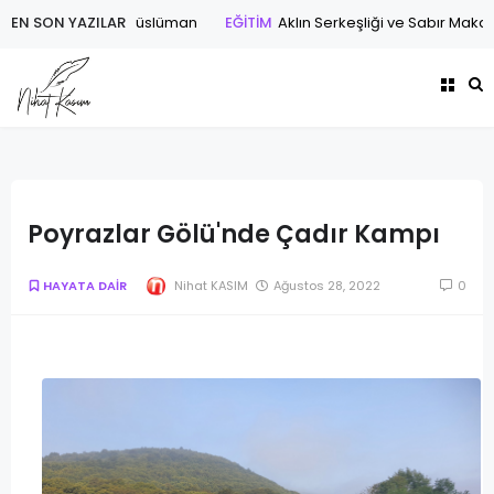
üman
EN SON YAZILAR
EĞİTİM
Aklın Serkeşliği ve Sabır Makamı
FELSEFE
Yolcu İle
Poyrazlar Gölü'nde Çadır Kampı
HAYATA DAİR
Nihat KASIM
Ağustos 28, 2022
0