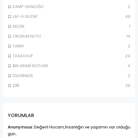
KAMP GÜNLÜĞÜ
2
LAF-Ü GÜZAF
49
MÜZİK
1
OKURUN NOTU
14
TARİH
2
TASAVVUF
24
İBN ARABİ NOTLARI
4
İZLENİMLER
2
ŞİİR
26
YORUMLAR
Anonymous:
Değerli Hocam,İnsanlığın ve yaşamın var olduğu
gün...