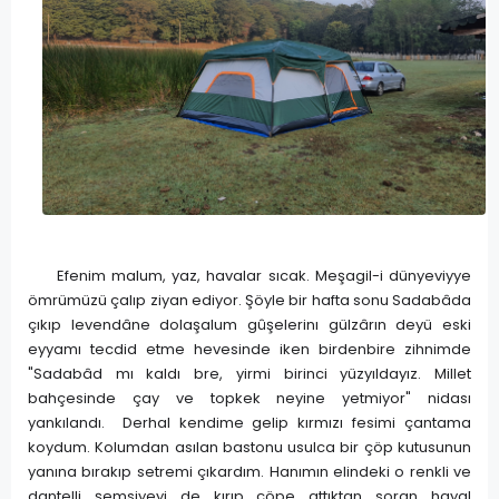
Efenim malum, yaz, havalar sıcak. Meşagil-i dünyeviyye
ömrümüzü çalıp ziyan ediyor. Şöyle bir hafta sonu Sadabâda
çıkıp levendâne dolaşalum gûşelerinı gülzârın deyü eski
eyyamı tecdid etme hevesinde iken birdenbire zihnimde
"Sadabâd mı kaldı bre, yirmi birinci yüzyıldayız. Millet
bahçesinde çay ve topkek neyine yetmiyor" nidası
yankılandı. Derhal kendime gelip kırmızı fesimi çantama
koydum. Kolumdan asılan bastonu usulca bir çöp kutusunun
yanına bırakıp setremi çıkardım. Hanımın elindeki o renkli ve
dantelli şemsiyeyi de kırıp çöpe attıktan soran hayal