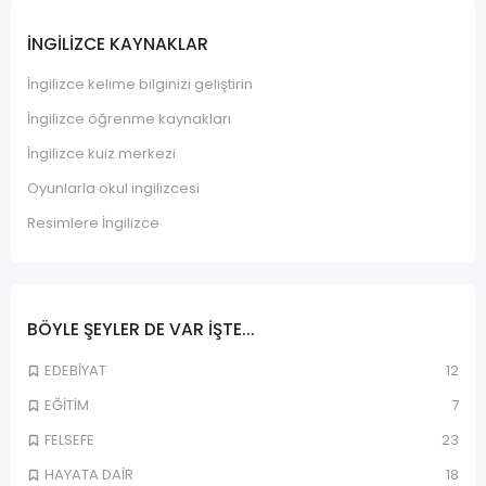
İNGILIZCE KAYNAKLAR
İngilizce kelime bilginizi geliştirin
İngilizce öğrenme kaynakları
İngilizce kuiz merkezi
Oyunlarla okul ingilizcesi
Resimlere İngilizce
BÖYLE ŞEYLER DE VAR IŞTE...
EDEBİYAT
12
EĞİTİM
7
FELSEFE
23
HAYATA DAİR
18