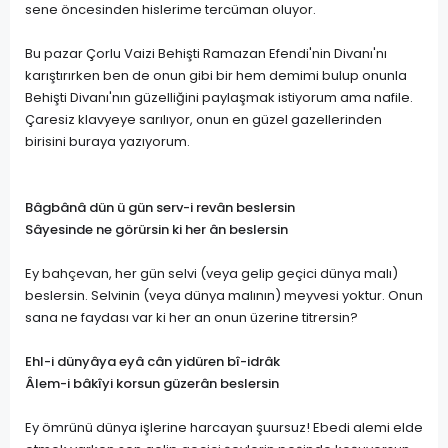
sene öncesinden hislerime tercüman oluyor.
Bu pazar Çorlu Vaizi Behişti Ramazan Efendi'nin Divanı'nı
karıştırırken ben de onun gibi bir hem demimi bulup onunla
Behişti Divanı'nın güzelliğini paylaşmak istiyorum ama nafile.
Çaresiz klavyeye sarılıyor, onun en güzel gazellerinden
birisini buraya yazıyorum.
Bâgbânâ dün ü gün serv-i revân beslersin
Sâyesinde ne görürsin ki her ân beslersin
Ey bahçevan, her gün selvi (veya gelip geçici dünya malı)
beslersin. Selvinin (veya dünya malının) meyvesi yoktur. Onun
sana ne faydası var ki her an onun üzerine titrersin?
Ehl-i dünyâya eyâ cân yidüren bî-idrâk
Âlem-i bâkîyi korsun güzerân beslersin
Ey ömrünü dünya işlerine harcayan şuursuz! Ebedi alemi elde