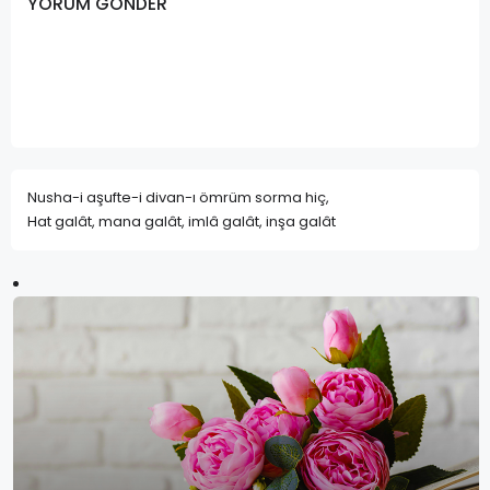
YORUM GÖNDER
Nusha-i aşufte-i divan-ı ömrüm sorma hiç,
Hat galât, mana galât, imlâ galât, inşa galât