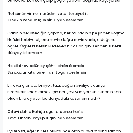
etmek varken sen gelip geçici şeylerin peşinde koşuyorsun.
Nefsünün virme murâdını yeter terbiyet it
Ki sakın kendün içün şîr-i jiyân beslersin
Canının her istediğini yapma, her muradının peşinden koşma.
Nefsini terbiye et, ona neyin doğru neyin yanlış olduğunu
öğret. Öğret ki nefsin kükreyen bir aslan gibi senden sürekli
dünyayı istemesin.
Ne şikâr eyledün ey şâh-ı cihân âlemde
Buncadan ata biner tazı togan beslersin
Bir avcı gibi ata biniyor, tazı, doğan besliyor, dünya
nimetlerini elde etmek için her şeyi yapıyorsun. Cihanın şahı
olsan bile ey avcı, bu dünyadaki kazancın nedir?
Cîfe-i dehre Behiştî eger oldunsa harîs
Tavr-ı insânı koyup it gibi cân beslersin
Ey Behişti, eğer bir leş hükmünde olan dünya malına tamah