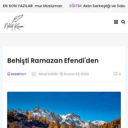
EN SON YAZILAR
ŞİİR
Dört Başı Mamur Müslüman
EĞİTİM
Aklın Serkeşliği ve Sabı
Behişti Ramazan Efendi'den
EDEBİYAT
Nihat KASIM
Kasım 27, 2022
0