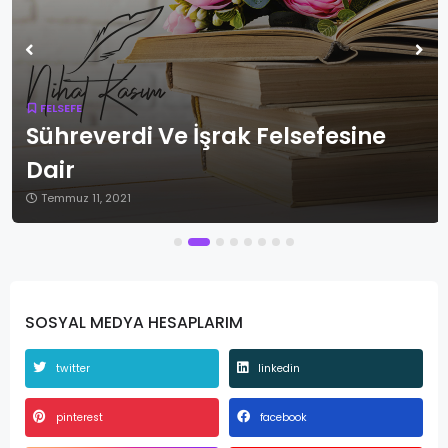
FELSEFE
Sühreverdi Ve İşrak Felsefesine
Dair
Temmuz 11, 2021
SOSYAL MEDYA HESAPLARIM
twitter
linkedin
pinterest
facebook