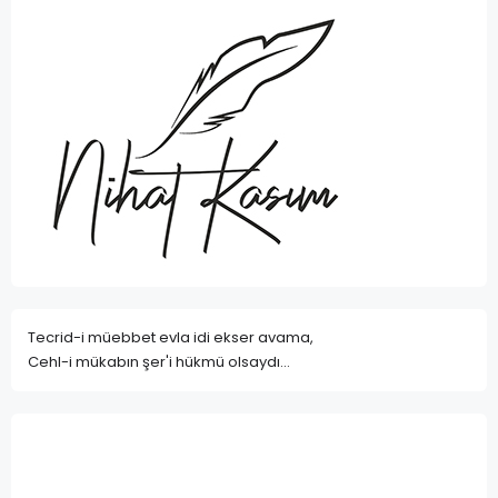
Tecrid-i müebbet evla idi ekser avama,
Cehl-i mükabın şer'i hükmü olsaydı...