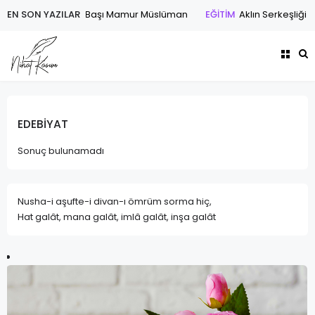
EN SON YAZILAR
ŞİİR
Dört Başı Mamur Müslüman
EĞİTİM
Aklın Serkeşliği v
EDEBİYAT
Sonuç bulunamadı
Nusha-i aşufte-i divan-ı ömrüm sorma hiç,
Hat galât, mana galât, imlâ galât, inşa galât