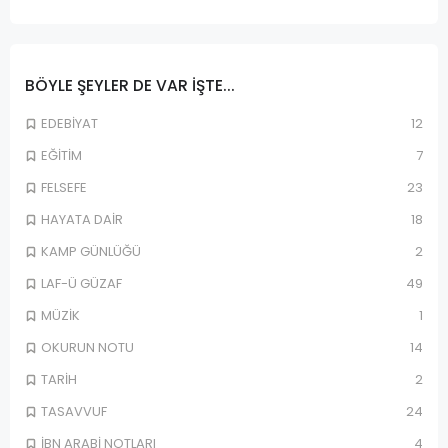
BÖYLE ŞEYLER DE VAR IŞTE...
EDEBİYAT
12
EĞİTİM
7
FELSEFE
23
HAYATA DAİR
18
KAMP GÜNLÜĞÜ
2
LAF-Ü GÜZAF
49
MÜZİK
1
OKURUN NOTU
14
TARİH
2
TASAVVUF
24
İBN ARABİ NOTLARI
4