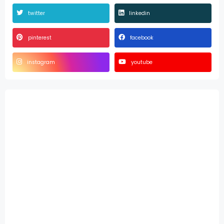
twitter
linkedin
pinterest
facebook
instagram
youtube