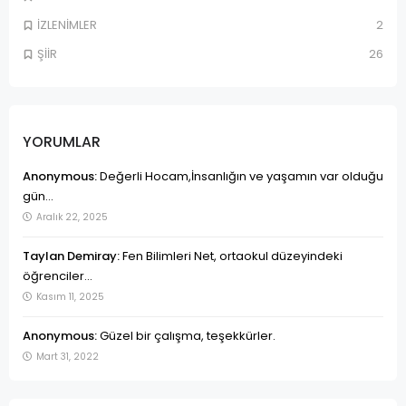
İZLENİMLER
2
ŞİİR
26
YORUMLAR
Anonymous:
Değerli Hocam,İnsanlığın ve yaşamın var olduğu
gün...
Aralık 22, 2025
Taylan Demiray:
Fen Bilimleri Net, ortaokul düzeyindeki
öğrenciler...
Kasım 11, 2025
Anonymous:
Güzel bir çalışma, teşekkürler.
Mart 31, 2022